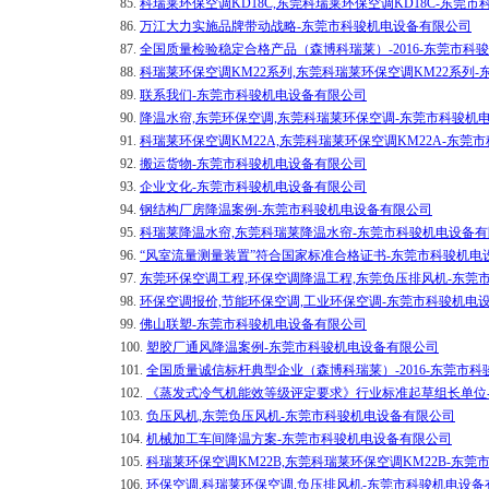
85.
科瑞莱环保空调KD18C,东莞科瑞莱环保空调KD18C-东莞
86.
万江大力实施品牌带动战略-东莞市科骏机电设备有限公司
87.
全国质量检验稳定合格产品（森博科瑞莱）-2016-东莞市科
88.
科瑞莱环保空调KM22系列,东莞科瑞莱环保空调KM22系列
89.
联系我们-东莞市科骏机电设备有限公司
90.
降温水帘,东莞环保空调,东莞科瑞莱环保空调-东莞市科骏机
91.
科瑞莱环保空调KM22A,东莞科瑞莱环保空调KM22A-东莞
92.
搬运货物-东莞市科骏机电设备有限公司
93.
企业文化-东莞市科骏机电设备有限公司
94.
钢结构厂房降温案例-东莞市科骏机电设备有限公司
95.
科瑞莱降温水帘,东莞科瑞莱降温水帘-东莞市科骏机电设备
96.
“风室流量测量装置”符合国家标准合格证书-东莞市科骏机电
97.
东莞环保空调工程,环保空调降温工程,东莞负压排风机-东莞
98.
环保空调报价,节能环保空调,工业环保空调-东莞市科骏机电
99.
佛山联塑-东莞市科骏机电设备有限公司
100.
塑胶厂通风降温案例-东莞市科骏机电设备有限公司
101.
全国质量诚信标杆典型企业（森博科瑞莱）-2016-东莞市
102.
《蒸发式冷气机能效等级评定要求》行业标准起草组长单位
103.
负压风机,东莞负压风机-东莞市科骏机电设备有限公司
104.
机械加工车间降温方案-东莞市科骏机电设备有限公司
105.
科瑞莱环保空调KM22B,东莞科瑞莱环保空调KM22B-东
106.
环保空调,科瑞莱环保空调,负压排风机-东莞市科骏机电设备