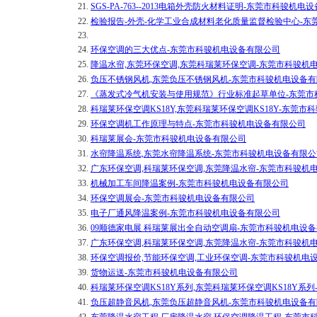
21.
SGS-PA-763--2013电箱外壳防火材料证明-东莞市科骏机电
22.
检验报告-外壳-化学工业合成材料老化质量监督检验中心-东
23.
24.
环保空调的三大优点-东莞市科骏机电设备有限公司
25.
降温水帘,东莞环保空调,东莞科瑞莱环保空调-东莞市科骏机
26.
负压不锈钢风机,东莞负压不锈钢风机-东莞市科骏机电设备
27.
《蒸发式冷气机安装与使用规范》行业标准起草单位-东莞市
28.
科瑞莱环保空调KS18Y,东莞科瑞莱环保空调KS18Y-东莞
29.
环保空调机工作原理与特点-东莞市科骏机电设备有限公司
30.
科瑞莱展会-东莞市科骏机电设备有限公司
31.
水帘降温系统,东莞水帘降温系统-东莞市科骏机电设备有限公
32.
广东环保空调,科瑞莱环保空调,东莞降温水帘-东莞市科骏机
33.
机械加工车间降温案例-东莞市科骏机电设备有限公司
34.
环保空调展会-东莞市科骏机电设备有限公司
35.
电子厂通风降温案例-东莞市科骏机电设备有限公司
36.
09顺德家电展 科瑞莱展出全自动空调扇-东莞市科骏机电设
37.
广东环保空调,科瑞莱环保空调,东莞降温水帘-东莞市科骏机
38.
环保空调报价,节能环保空调,工业环保空调-东莞市科骏机电
39.
货物运送-东莞市科骏机电设备有限公司
40.
科瑞莱环保空调KS18Y系列,东莞科瑞莱环保空调KS18Y系
41.
负压超静音风机,东莞负压超静音风机-东莞市科骏机电设备