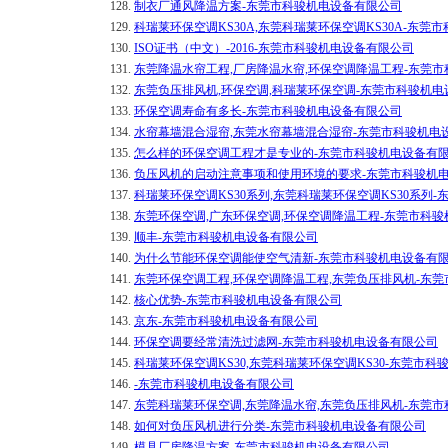
128.
制衣厂通风降温方案-东莞市科骏机电设备有限公司
129.
科瑞莱环保空调KS30A,东莞科瑞莱环保空调KS30A-东莞
130.
ISO证书（中文）-2016-东莞市科骏机电设备有限公司
131.
东莞降温水帘工程,厂房降温水帘,环保空调降温工程-东莞
132.
东莞负压排风机,环保空调,科瑞莱环保空调-东莞市科骏机
133.
环保空调寿命有多长-东莞市科骏机电设备有限公司
134.
水帘幕墙混合湿帘,东莞水帘幕墙混合湿帘-东莞市科骏机电
135.
怎么样的环保空调工程才是专业的-东莞市科骏机电设备有
136.
负压风机的启动注意事项和使用环境的要求-东莞市科骏机
137.
科瑞莱环保空调KS30系列,东莞科瑞莱环保空调KS30系列
138.
东莞环保空调,广东环保空调,环保空调降温工程-东莞市科
139.
顺丰-东莞市科骏机电设备有限公司
140.
为什么节能环保空调能使空气清新-东莞市科骏机电设备有
141.
东莞环保空调工程,环保空调降温工程,东莞负压排风机-东
142.
核心优势-东莞市科骏机电设备有限公司
143.
京东-东莞市科骏机电设备有限公司
144.
环保空调要经常清洗过滤网-东莞市科骏机电设备有限公司
145.
科瑞莱环保空调KS30,东莞科瑞莱环保空调KS30-东莞市
146.
-东莞市科骏机电设备有限公司
147.
东莞科瑞莱环保空调,东莞降温水帘,东莞负压排风机-东莞
148.
如何对负压风机进行分类-东莞市科骏机电设备有限公司
149.
模具厂房降温方案-东莞市科骏机电设备有限公司