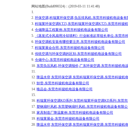
网站地图(Build090324)：(2019-03-11 11:41:48)
1.
2.
环保空调,科瑞莱环保空调,负压排风机-东莞市科骏机电设备有
3.
科瑞莱环保空调KT25,东莞科瑞莱环保空调KT25-东莞市科
4.
仓储降温工程案例-东莞市科骏机电设备有限公司
5.
《蒸发式冷风扇用冷却填料》行业标准起草组长单位-东莞市
6.
环保空调机安装有哪些要注意-东莞市科骏机电设备有限公司
7.
科瑞莱展会合照-东莞市科骏机电设备有限公司
8.
传统空调与环保空调的区别-东莞市科骏机电设备有限公司
9.
仓储中心-东莞市科骏机电设备有限公司
10.
东莞负压风机,环保空调报价,广东环保空调-东莞市科骏机电
11.
12.
降温水帘,东莞环保空调,东莞科瑞莱环保空调-东莞市科骏机
13.
卸货-东莞市科骏机电设备有限公司
14.
唯品会-东莞市科骏机电设备有限公司
15.
16.
科瑞莱环保空调KD系列,东莞科瑞莱环保空调KD系列-东莞
17.
塑钢扇叶风机,东莞塑钢扇叶风机-东莞市科骏机电设备有限公
18.
家具制造厂降温案例-东莞市科骏机电设备有限公司
19.
科瑞莱展会-东莞市科骏机电设备有限公司
20.
降温水帘,东莞环保空调,东莞科瑞莱环保空调-东莞市科骏机