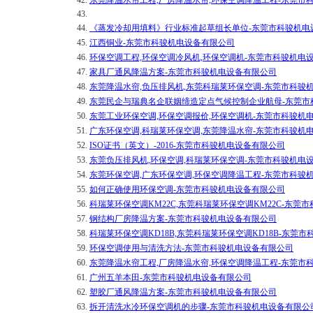
42.
东莞降温水帘工程,厂房降温水帘,环保空调降温工程-东莞市
43.
44.
《蒸发冷却用填料》行业标准起草组长单位-东莞市科骏机电
45.
江西铜业-东莞市科骏机电设备有限公司
46.
环保空调工程,环保空调冷风机,环保空调机-东莞市科骏机电
47.
家具厂通风降温方案-东莞市科骏机电设备有限公司
48.
东莞降温水帘,负压排风机,东莞科瑞莱环保空调-东莞市科骏
49.
东莞民企与瑞典名企联姻缔造定点气候控制企业航母-东莞市
50.
东莞工业环保空调,环保空调报价,环保空调机-东莞市科骏机
51.
广东环保空调,科瑞莱环保空调,东莞降温水帘-东莞市科骏机
52.
ISO证书（英文）-2016-东莞市科骏机电设备有限公司
53.
东莞负压排风机,环保空调,科瑞莱环保空调-东莞市科骏机电
54.
东莞环保空调,广东环保空调,环保空调降温工程-东莞市科骏
55.
如何正确使用环保空调-东莞市科骏机电设备有限公司
56.
科瑞莱环保空调KM22C,东莞科瑞莱环保空调KM22C-东莞
57.
钢结构厂房降温方案-东莞市科骏机电设备有限公司
58.
科瑞莱环保空调KD18B,东莞科瑞莱环保空调KD18B-东莞
59.
环保空调使用与清洗方法-东莞市科骏机电设备有限公司
60.
东莞降温水帘工程,厂房降温水帘,环保空调降温工程-东莞市
61.
广州五羊本田-东莞市科骏机电设备有限公司
62.
塑胶厂通风降温方案-东莞市科骏机电设备有限公司
63.
拆开清洗水冷环保空调机的步骤-东莞市科骏机电设备有限公