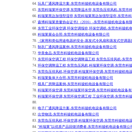
64.
玩具厂通风降温方案-东莞市科骏机电设备有限公司
65.
东莞科瑞莱环保空调,东莞降温水帘,东莞负压排风机-东莞市
66.
科瑞莱黑边加强型湿帘,东莞科瑞莱黑边加强型湿帘-东莞市
67.
森博科瑞莱质量协会证书1（2016）-东莞市科骏机电设备有
68.
东莞工业环保空调,环保空调报价,环保空调机-东莞市科骏机
69.
科瑞莱展会合照-东莞市科骏机电设备有限公司
70.
《家用和类似用途电器的安全-蒸发式冷风扇和蒸发式空调器
71.
制衣厂通风降温案例-东莞市科骏机电设备有限公司
72.
华美食品-东莞市科骏机电设备有限公司
73.
东莞环保空调工程,环保空调降温工程,东莞负压排风机-东莞
74.
环保空调降温工程,东莞负压风机,科瑞莱环保空调-东莞市科
75.
东莞负压排风机,环保空调,科瑞莱环保空调-东莞市科骏机电
76.
科瑞莱集体大合照-东莞市科骏机电设备有限公司
77.
模具厂房降温案例-东莞市科骏机电设备有限公司
78.
科瑞莱环保空调,东莞科瑞莱环保空调-东莞市科骏机电设备
79.
科瑞莱环保空调,东莞环保空调工程,工业环保空调-东莞市科
80.
81.
电子厂通风降温方案-东莞市科骏机电设备有限公司
82.
出货物流-东莞市科骏机电设备有限公司
83.
东莞负压排风机,环保空调,科瑞莱环保空调-东莞市科骏机电
84.
“科瑞莱”以优质产品回馈消费者-东莞市科骏机电设备有限公